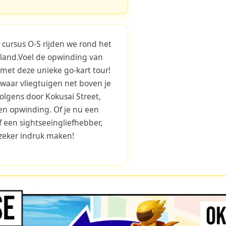
 cursus O-S rijden we rond het
land.Voel de opwinding van
met deze unieke go-kart tour!
 waar vliegtuigen net boven je
volgens door Kokusai Street,
 en opwinding. Of je nu een
f een sightseeingliefhebber,
 zeker indruk maken!