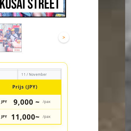
>
11 / November
Prijs (JPY)
9,000 ~
JPY
/pax
11,000~
JPY
/pax