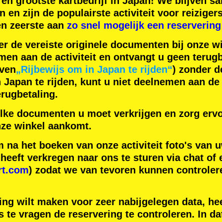
en
grootste kartbedrijf
in Japan! We blijven 
n
en zijn de
populairste activiteit
voor reiziger
en zeerste aan
zo snel mogelijk een reservering
er de vereiste originele documenten bij onze wi
men aan de activiteit en ontvangt u geen terugb
even
„Rijbewijs om in Japan te rijden“
) zonder 
apan te rijden, kunt u niet deelnemen aan de a
rugbetaling.
lke documenten u moet verkrijgen en zorg ervo
ze winkel aankomt.
na het boeken van onze activiteit foto's van u
eeft verkregen naar ons te sturen via chat of 
rt.com
) zodat we van tevoren kunnen controler
ing wilt maken voor zeer nabijgelegen data, hee
 te vragen de reservering te controleren. In da