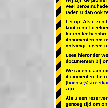
Wij zijn de
pionier
veel beroemdhede
raden u dan ook t
Let op! Als u zond
kunt u niet deelne
hieronder beschr
documenten om in J
ontvangt u geen te
Lees hieronder we
documenten bij on
We raden u aan om 
documenten die u h
(
license@streetka
zijn.
Als u een reserver
genoeg tijd om ons