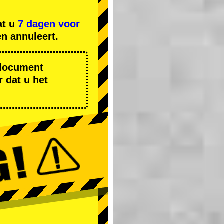
at u
7 dagen voor
n annuleert.
r document
 dat u het