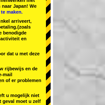
samenwerken met
s naar Japan! We
 te maken.
nkel arriveert,
etaling.
(zoals
de benodigde
ctiviteit en
or dat u met deze
w rijbewijs en de
e-mail
en of er problemen
ft u mogelijk niet
t geval moet u zelf