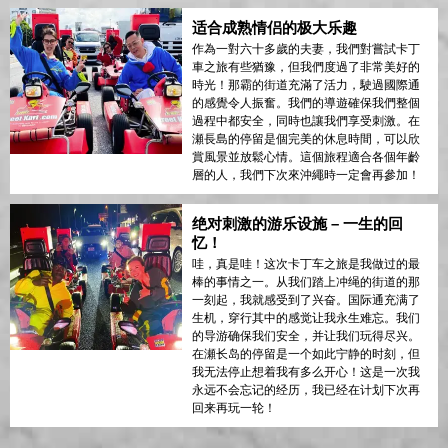
适合成熟情侣的极大乐趣
作為一對六十多歲的夫妻，我們對嘗試卡丁
車之旅有些猶豫，但我們度過了非常美好的
時光！那霸的街道充滿了活力，駛過國際通
的感覺令人振奮。我們的導遊確保我們整個
過程中都安全，同時也讓我們享受刺激。在
瀬長島的停留是個完美的休息時間，可以欣
賞風景並放鬆心情。這個旅程適合各個年齡
層的人，我們下次來沖繩時一定會再參加！
绝对刺激的游乐设施 – 一生的回
忆！
哇，真是哇！这次卡丁车之旅是我做过的最
棒的事情之一。从我们踏上冲绳的街道的那
一刻起，我就感受到了兴奋。国际通充满了
生机，穿行其中的感觉让我永生难忘。我们
的导游确保我们安全，并让我们玩得尽兴。
在瀬长岛的停留是一个如此宁静的时刻，但
我无法停止想着我有多么开心！这是一次我
永远不会忘记的经历，我已经在计划下次再
回来再玩一轮！