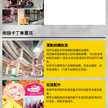
街頭卡丁車選項
運動相機租賃
我們店鋪提供特價運動相機租賃服務。
我們擁有最新最強大的4K運動相機，可以租賃來
錄製您或家人/朋友在街頭度過美好時光的POV畫
面。
您也可以攜帶自己的運動相機，安裝在胸部、頭
部或身體上（只要不妨礙安全駕駛）。
租賃配件
駕駛時使用我們各種有趣又時尚的配件來展現風
格！
選擇太陽眼鏡或有趣的帽子來為您的服裝增添些
許亮點，駕駛穿越城市。