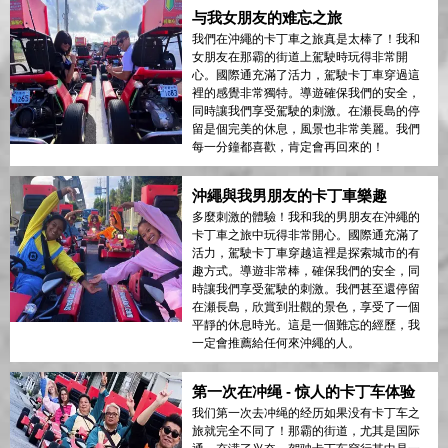
与我女朋友的难忘之旅
我們在沖繩的卡丁車之旅真是太棒了！我和
女朋友在那霸的街道上駕駛時玩得非常開
心。國際通充滿了活力，駕駛卡丁車穿過這
裡的感覺非常獨特。導遊確保我們的安全，
同時讓我們享受駕駛的刺激。在瀬長島的停
留是個完美的休息，風景也非常美麗。我們
每一分鐘都喜歡，肯定會再回來的！
沖繩與我男朋友的卡丁車樂趣
多麼刺激的體驗！我和我的男朋友在沖繩的
卡丁車之旅中玩得非常開心。國際通充滿了
活力，駕駛卡丁車穿越這裡是探索城市的有
趣方式。導遊非常棒，確保我們的安全，同
時讓我們享受駕駛的刺激。我們甚至還停留
在瀬長島，欣賞到壯觀的景色，享受了一個
平靜的休息時光。這是一個難忘的經歷，我
一定會推薦給任何來沖繩的人。
第一次在冲绳 - 惊人的卡丁车体验
我们第一次去冲绳的经历如果没有卡丁车之
旅就完全不同了！那霸的街道，尤其是国际