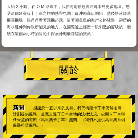
大約 2 小時。在 O-M 路線中，我們將駕駛經過沖繩本島更多地區。感
受這個延長版卡丁車之旅的熱帶氛圍！從沖繩商店開始，然後快速經過
那霸機場，眼睜睜看著飛機起飛。沿著瀬長島的海岸公路駛過，碧藍的
海水延伸到你眼所能見的地方。在國際通上經歷一段刺激的駕駛後，繼
續在這個兩小時的冒險中探索沖繩最隱秘的寶藏！
關於
新聞
感謝您一直以來的支持。我們街頭卡丁車仍然按照
計劃提供服務，並完全遵守日本當地的法律法規。街頭卡丁車與
任天堂的遊戲《馬里奧卡丁車》無關。（我們不提供馬里奧系列
服裝租賃服務。）