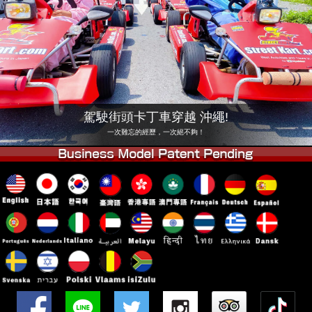
公司
預訂
更換店鋪
東京品川 #1
東京秋葉原#1
東京秋葉原#2
東京澀谷
東京澀谷附屬
東京灣
駕駛街頭卡丁車穿越 沖繩!
東京淺草
大阪
一次難忘的經歷，一次絕不夠！
沖繩