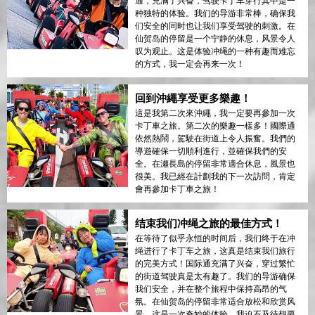
通，充满了兴奋，驾驶卡丁车穿行其中是一
种独特的体验。我们的导游非常棒，确保我
们安全的同时也让我们享受驾驶的刺激。在
仙贺岛的停留是一个宁静的休息，风景令人
叹为观止。这是体验冲绳的一种有趣而难忘
的方式，我一定会再来一次！
回到沖繩享受更多樂趣！
這是我第二次來沖繩，我一定要再參加一次
卡丁車之旅。第二次的樂趣一樣多！國際通
依然熱鬧，駕駛在街道上令人振奮。我們的
導遊確保一切順利進行，並確保我們的安
全。在瀬長島的停留非常適合休息，風景也
很美。我已經在計劃我的下一次訪問，肯定
會再參加卡丁車之旅！
结束我们冲绳之旅的最佳方式！
在等待了似乎永恒的时间后，我们终于在冲
绳进行了卡丁车之旅，这真是结束我们旅行
的完美方式！国际通充满了兴奋，穿过繁忙
的街道驾驶真是太有趣了。我们的导游确保
我们安全，并在整个旅程中保持高昂的气
氛。在仙贺岛的停留非常适合放松和欣赏风
景。这是一次奇妙的体验，我迫不及待想要