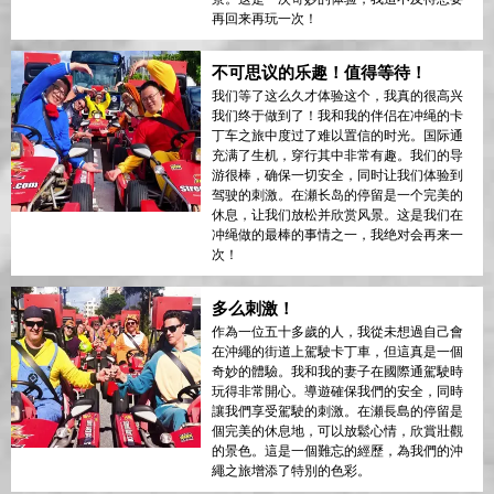
再回来再玩一次！
不可思议的乐趣！值得等待！
我们等了这么久才体验这个，我真的很高兴
我们终于做到了！我和我的伴侣在冲绳的卡
丁车之旅中度过了难以置信的时光。国际通
充满了生机，穿行其中非常有趣。我们的导
游很棒，确保一切安全，同时让我们体验到
驾驶的刺激。在瀬长岛的停留是一个完美的
休息，让我们放松并欣赏风景。这是我们在
冲绳做的最棒的事情之一，我绝对会再来一
次！
多么刺激！
作為一位五十多歲的人，我從未想過自己會
在沖繩的街道上駕駛卡丁車，但這真是一個
奇妙的體驗。我和我的妻子在國際通駕駛時
玩得非常開心。導遊確保我們的安全，同時
讓我們享受駕駛的刺激。在瀬長島的停留是
個完美的休息地，可以放鬆心情，欣賞壯觀
的景色。這是一個難忘的經歷，為我們的沖
繩之旅增添了特別的色彩。