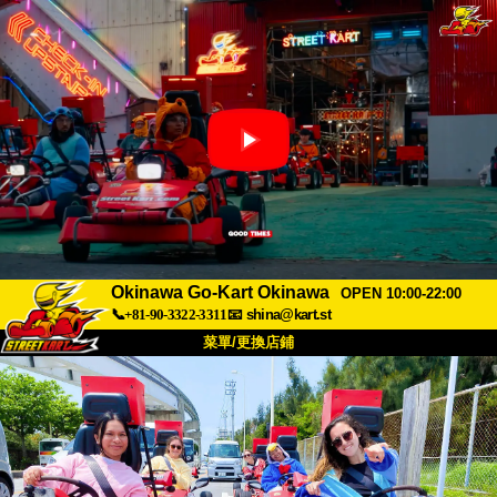
Okinawa Go-Kart Okinawa
OPEN 10:00-22:00
📞+81-90-3322-3311
📧
shina@kart.st
菜單/更換店鋪
首頁
關於
規格
價格
交通方式
顧客聲音
常見問題