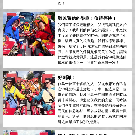
次！
難以置信的樂趣！值得等待！
我們等了這個經歷很久，我很高興我們終於
實現了！我和我的伴侶在沖繩的卡丁車之旅
中度過了難以置信的時光。國際通充滿了生
機，駛過去真的很有趣。我們的導遊很棒，
確保一切安全，同時讓我們體驗到駕駛的刺
激。在瀬長島的停留是個完美的休息，讓我
們放鬆並欣賞風景。這是我們在沖繩做過的
最棒的事情之一，我肯定會再做一次！
好刺激！
作為一位五十多歲的人，我從未想過自己會
在沖繩的街道上駕駛卡丁車，但這真是一個
奇妙的體驗。我和我妻子在國際通駕駛時玩
得非常開心。導遊確保我們的安全，同時讓
我們享受駕駛的刺激。在瀬長島的停留是個
完美的休息地點，可以放鬆心情，欣賞壯觀
的景色。這是一個難忘的經歷，為我們的沖
繩之旅增添了特別的色彩。