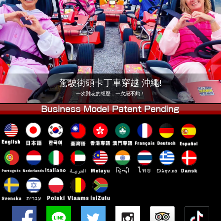
公司
預訂
更換店鋪
東京 品川 #1
東京 秋葉原 #1
東京 秋葉原 #2
東京 澀谷
東京 澀谷附店
東京灣
駕駛街頭卡丁車穿越 沖繩!
東京 淺草
大阪
一次難忘的經歷，一次絕不夠！
沖繩