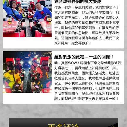
適合成熟伴侶的極大樂趣
作為一對六十多歲的夫婦，我們對嘗試卡丁
車之旅有點猶豫，但我們玩得非常開心！那
霸的街道充滿活力，駛過國際通的感覺令人
振奮。我們的導遊確保我們整個過程中都安
全，同時也讓我們享受刺激。在瀬長島的停
留是個完美的休息時間，可以欣賞風景和放
鬆。這個旅程適合所有年齡的人，我們下次
來沖繩時一定會再參加！
絕對刺激的旅程 – 一生的回憶！
哇，真係WOW！呢個卡丁車之旅係我做過最
好嘅事之一。從我哋踏上沖繩街頭嘅一刻，
我就感受到興奮。國際通充滿活力，駛過去
嘅感覺真係令人難忘。我哋嘅導遊確保我哋
安全，仲令我哋玩得開心。喺瀬長島停留嘅
時候真係一個平靜嘅時刻，但我無法停止思
考我有幾咁開心！呢個經歷我永遠都唔會忘
記，而我已經計劃好下次再返嚟玩多一輪！