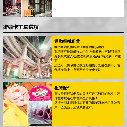
街頭卡丁車選項
運動相機租賃
我們店鋪提供特價運動相機租賃服務。
我們擁有最新最強大的4K運動相機，可以租賃來
錄製您或家人/朋友在街頭度過美好時光的POV畫
面。
您也可以攜帶自己的運動相機，安裝在胸部、頭
部或身體上（只要不妨礙安全駕駛）。
租賃配件
駕駛時選擇我們各式各樣有趣又時尚的配件，讓
你在駕駛過程中增添些許風格！
選擇一副太陽眼鏡或有趣的帽子來為您的服裝增
添一些亮點，駕駛穿越城市。