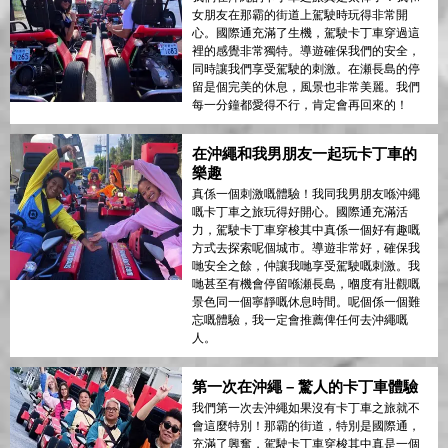
女朋友在那霸的街道上駕駛時玩得非常開
心。國際通充滿了生機，駕駛卡丁車穿過這
裡的感覺非常獨特。導遊確保我們的安全，
同時讓我們享受駕駛的刺激。在瀬長島的停
留是個完美的休息，風景也非常美麗。我們
每一分鐘都愛得不行，肯定會再回來的！
在沖繩和我男朋友一起玩卡丁車的
樂趣
真係一個刺激嘅體驗！我同我男朋友喺沖繩
嘅卡丁車之旅玩得好開心。國際通充滿活
力，駕駛卡丁車穿梭其中真係一個好有趣嘅
方式去探索呢個城市。導遊非常好，確保我
哋安全之餘，仲讓我哋享受駕駛嘅刺激。我
哋甚至有機會停留喺瀬長島，嗰度有壯觀嘅
景色同一個寧靜嘅休息時間。呢個係一個難
忘嘅體驗，我一定會推薦俾任何去沖繩嘅
人。
第一次在沖繩 – 驚人的卡丁車體驗
我們第一次去沖繩如果沒有卡丁車之旅就不
會這麼特別！那霸的街道，特別是國際通，
充滿了興奮，駕駛卡丁車穿梭其中真是一個