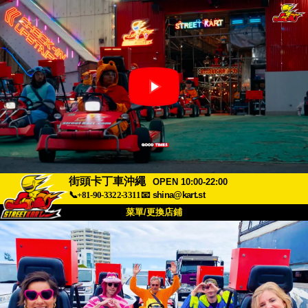
街頭卡丁車沖繩
OPEN 10:00-22:00
📞+81-90-3322-3311
📧
shina@kart.st
菜單/更換店鋪
首頁
關於
規格
價格
交通方式
顧客聲音
常見問題