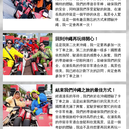
獨特的體驗。我們的導遊非常棒，確保我們
的安全，同時讓我們享受駕駛的刺激。在瀬
長島的停留是一個平靜的休息，風景令人驚
嘆。這是一個有趣且難忘的方式來體驗沖
繩，我一定會再來一次！
回到沖繩再玩得開心！
這是我第二次來沖繩，我一定要再參加一次
卡丁車之旅。第二次的樂趣一樣多！國際通
依然熱鬧，駛過街道的感覺令人振奮。我們
的導遊確保一切順利進行，並確保我們的安
全。在瀬長島的停留非常適合休息，風景也
很美。我已經在計劃下次的訪問，肯定會再
參加卡丁車之旅！
結束我們沖繩之旅的最佳方式！
經過漫長的等待，我們終於在沖繩體驗了卡
丁車之旅，這是結束我們旅行的完美方式！
國際通充滿了興奮，駕駛穿梭於繁忙的街道
中非常有趣。我們的導遊確保我們的安全，
並在整個旅程中保持高昂的士氣。在瀬長島
的停留非常適合放鬆和欣賞風景。這是一個
奇妙的體驗，我迫不及待想要再回來再玩一